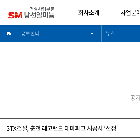
회사소개
사업분
홍보센터
뉴스
인사말
건축사업
남선알미늄 건설사
주택사업
업부문
토목사업
기업문화
플랜트사
연혁
해외사업
윤리경영
품질경영
공
찾아오시는길
STX건설, 춘천 레고랜드 테마파크 시공사 ‘선정’